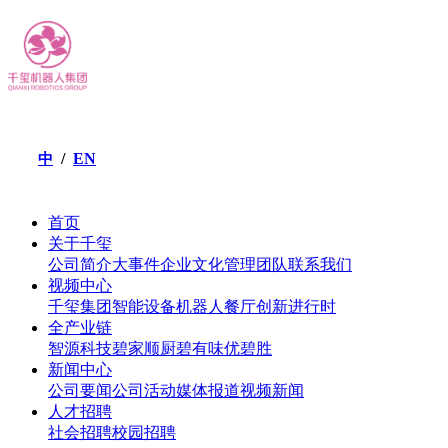
/
EN
中
首页
关于千玺
公司简介
大事件
企业文化
管理团队
联系我们
视频中心
千玺集团
智能设备
机器人餐厅
创新进行时
全产业链
智源科技
碧家顺厨
碧有味
优碧胜
新闻中心
公司要闻
公司活动
媒体报道
视频新闻
人才招聘
社会招聘
校园招聘