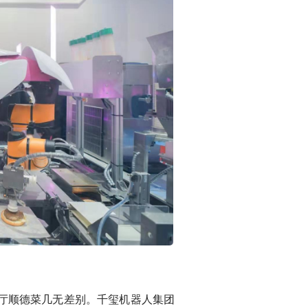
厅顺德菜几无差别。千玺机器人集团