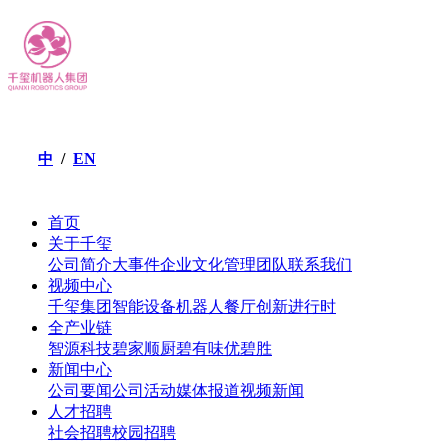
/
EN
中
首页
关于千玺
公司简介
大事件
企业文化
管理团队
联系我们
视频中心
千玺集团
智能设备
机器人餐厅
创新进行时
全产业链
智源科技
碧家顺厨
碧有味
优碧胜
新闻中心
公司要闻
公司活动
媒体报道
视频新闻
人才招聘
社会招聘
校园招聘