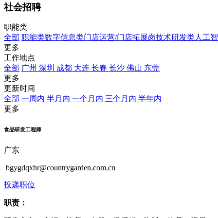
社会招聘
职能类
全部
职能类
数字信息类
门店运营/门店拓展岗
技术研发类
人工智
更多
工作地点
全部
广州
深圳
成都
大连
长春
长沙
佛山
东莞
更多
更新时间
全部
一周内
半月内
一个月内
三个月内
半年内
更多
食品研发工程师
广东
bgygdqxhr@countrygarden.com.cn
投递职位
职责：