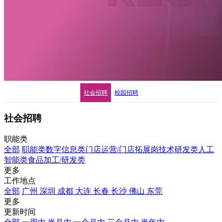
社会招聘
校园招聘
社会招聘
职能类
全部
职能类
数字信息类
门店运营/门店拓展岗
技术研发类
人工
智能类
食品加工/研发类
更多
工作地点
全部
广州
深圳
成都
大连
长春
长沙
佛山
东莞
更多
更新时间