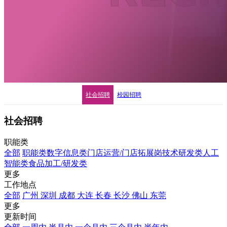
社会招聘
校园招聘
社会招聘
职能类
全部
职能类
数字信息类
门店运营/门店拓展岗
技术研发类
人工
智能类
食品加工/研发类
更多
工作地点
全部
广州
深圳
成都
大连
长春
长沙
佛山
东莞
更多
更新时间