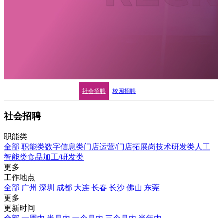
社会招聘
校园招聘
社会招聘
职能类
全部
职能类
数字信息类
门店运营/门店拓展岗
技术研发类
人工
智能类
食品加工/研发类
更多
工作地点
全部
广州
深圳
成都
大连
长春
长沙
佛山
东莞
更多
更新时间