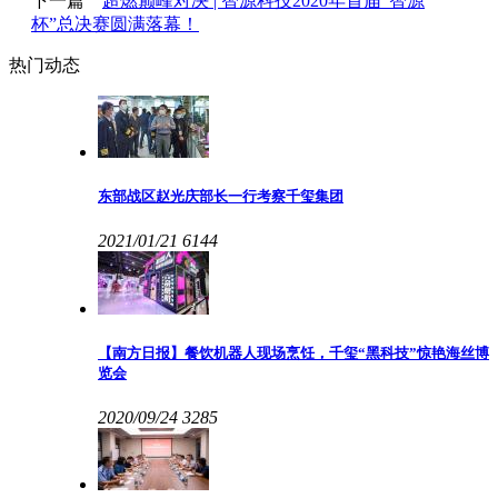
下一篇
超燃巅峰对决 | 智源科技2020年首届“智源
杯”总决赛圆满落幕！
热门动态
东部战区赵光庆部长一行考察千玺集团
2021/01/21
6144
【南方日报】餐饮机器人现场烹饪，千玺“黑科技”惊艳海丝博
览会
2020/09/24
3285