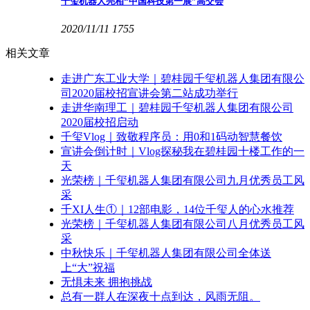
千玺机器人亮相“中国科技第一展”高交会
2020/11/11
1755
相关文章
走进广东工业大学｜碧桂园千玺机器人集团有限公
司2020届校招宣讲会第二站成功举行
走进华南理工｜碧桂园千玺机器人集团有限公司
2020届校招启动
千玺Vlog｜致敬程序员：用0和1码动智慧餐饮
宣讲会倒计时｜Vlog探秘我在碧桂园十楼工作的一
天
光荣榜｜千玺机器人集团有限公司九月优秀员工风
采
千XI人生①｜12部电影，14位千玺人的心水推荐
光荣榜｜千玺机器人集团有限公司八月优秀员工风
采
中秋快乐｜千玺机器人集团有限公司全体送
上“大”祝福
无惧未来 拥抱挑战
总有一群人在深夜十点到达，风雨无阻。