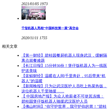
2021/01/05
1973
千玺机器人亮相“中国科技第一展”高交会
2020/11/11
1755
相关文章
【第一财经】碧桂园餐厨机器人现身武汉，缓解隔
离点就餐难题
【长江日报】15分钟36份！煲仔饭机器人为一线医
护送美味
【蓝鲸财经】温暖在人间|千里奔赴，95后带来“机
器人”的温暖
【新闻晚报】只为让武汉医护人员吃上热菜热饭，
这位机器人千里驰援……
【 中国房地产报】为众人抢薪者不可使其冻饿：
碧桂园煲仔饭机器人驰援武汉医护人员
【佛山时间】“你守护世界，我守护你的胃！”碧桂