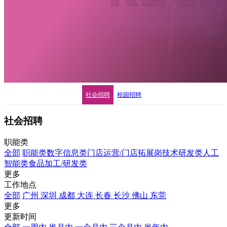
社会招聘
校园招聘
社会招聘
职能类
全部
职能类
数字信息类
门店运营/门店拓展岗
技术研发类
人工
智能类
食品加工/研发类
更多
工作地点
全部
广州
深圳
成都
大连
长春
长沙
佛山
东莞
更多
更新时间