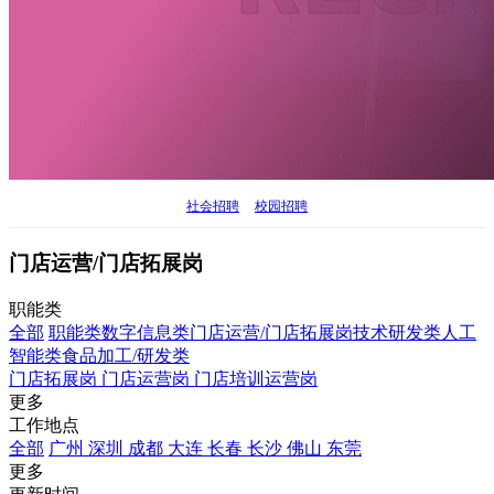
社会招聘
校园招聘
门店运营/门店拓展岗
职能类
全部
职能类
数字信息类
门店运营/门店拓展岗
技术研发类
人工
智能类
食品加工/研发类
门店拓展岗
门店运营岗
门店培训运营岗
更多
工作地点
全部
广州
深圳
成都
大连
长春
长沙
佛山
东莞
更多