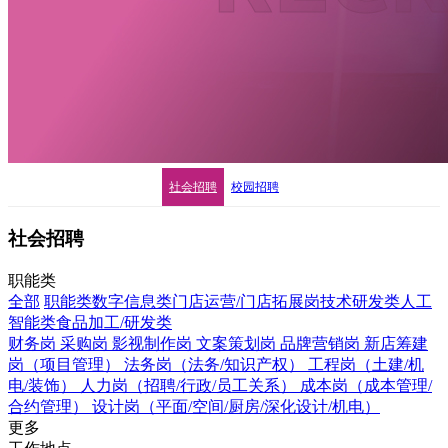
社会招聘
校园招聘
社会招聘
职能类
全部
职能类
数字信息类
门店运营/门店拓展岗
技术研发类
人工
智能类
食品加工/研发类
财务岗
采购岗
影视制作岗
文案策划岗
品牌营销岗
新店筹建
岗（项目管理）
法务岗（法务/知识产权）
工程岗（土建/机
电/装饰）
人力岗（招聘/行政/员工关系）
成本岗（成本管理/
合约管理）
设计岗（平面/空间/厨房/深化设计/机电）
更多