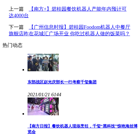
上一篇
【南方+】碧桂园餐饮机器人产能年内预计可
达4000台
下一篇
【广州信息时报】碧桂园Foodom机器人中餐厅
旗舰店昨在花城汇广场开业 你吃过机器人做的饭菜吗？
热门动态
东部战区赵光庆部长一行考察千玺集团
2021/01/21
6144
【南方日报】餐饮机器人现场烹饪，千玺“黑科技”惊艳海丝博
览会