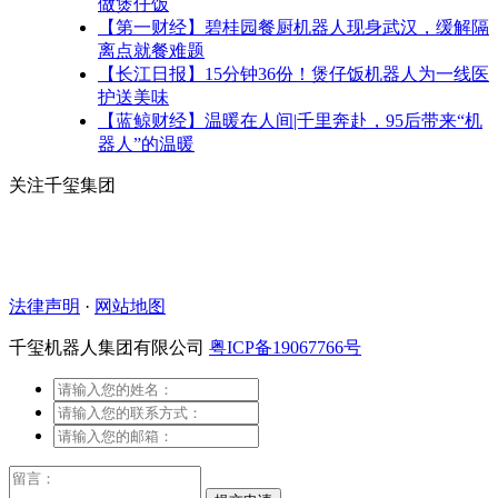
做煲仔饭
【第一财经】碧桂园餐厨机器人现身武汉，缓解隔
离点就餐难题
【长江日报】15分钟36份！煲仔饭机器人为一线医
护送美味
【蓝鲸财经】温暖在人间|千里奔赴，95后带来“机
器人”的温暖
关注千玺集团
法律声明
·
网站地图
千玺机器人集团有限公司
粤ICP备19067766号