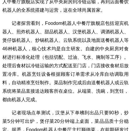
人中餐厅旗舰店实现了从中央厨房到冷链运输，再到店面餐饮
机器人的全系统搭建与运营，这在全球尚属首家。
记者探营看到，Foodom机器人中餐厅旗舰店包括迎宾机
器人、煎炸机器人、甜品机器人、汉堡机器人、调酒机器人、
煲仔饭机器人、炒锅机器人、云轨系统以及地面送餐机器人等
46种机器人，核心技术均是自主研发。自建的中央厨房对食
材进行标准化处理（包括切配、过油、飞水、腌制等工序）。
处理后食材以冷链运输的方式配送至门店，门店接收食材后放
置冷库。机器烹饪设备根据顾客订单需求从冷库自动调取用
料，自动精准烹饪制作。菜品制作完成后由送餐机器人或云轨
系统将菜品直接送达顾客所在桌位。从端菜、洗碗，到烹饪，
都由机器人完成。
记者现场点单测试，汉堡从下单昲到出品只要90秒，炒
菜5分钟可出炉，煲仔菜20分钟端上桌面，菜品品质十分稳
定。据悉，Foodom机器人中餐厅主打顺德菜，在前期研发过